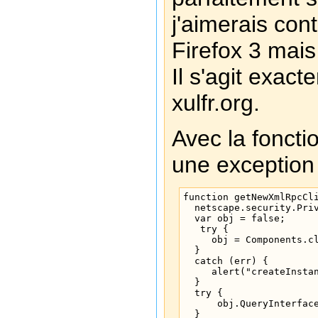
j'aimerais co
Firefox 3 mais
Il s'agit exac
xulfr.org.
Avec la foncti
une exception 
function getNewXmlRpcCli
  netscape.security.Pri
  var obj = false;

   try {

     obj = Components.cl
  }

  catch (err) {

     alert("createInstan
  }

  try {

      obj.QueryInterface
  }
