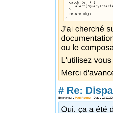
  catch (err) {

     alert("QueryInterfa
  }

  return obj;

}
J'ai cherché su
documentation
ou le composan
L'utilisez vo
Merci d'avance
#
Re: Dispa
Envoyé par :
Paul Rouget
Date : 02/12/20
Oui, ça a été 