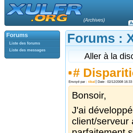
(Archives)
A
Forums : Xu
Forums
Liste des forums
Liste des messages
Aller à la di
#
Disparit
Envoyé par :
tibal
Date : 02/12/2008 16:33
Bonsoir,
J'ai développé
client/serveur
parfaitement s