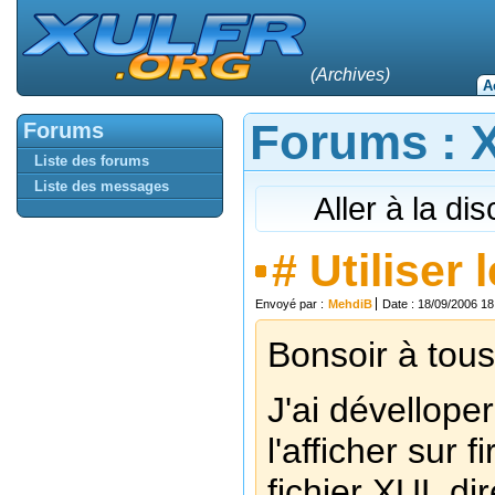
(Archives)
A
Forums : Xu
Forums
Liste des forums
Liste des messages
Aller à la di
#
Utiliser
Envoyé par :
MehdiB
Date : 18/09/2006 18
Bonsoir à tous
J'ai dévellope
l'afficher sur
fichier XUL di