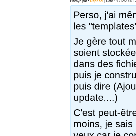
Envoyé par :
Raphael
Date : 30/12/2006 1
Perso, j'ai m
les "templates"
Je gère tout 
soient stocké
dans des fich
puis je constr
puis dire (Ajout
update,...)
C'est peut-êtr
moins, je sais
veux car je c