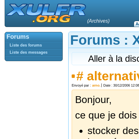
(Archives)
A
Forums : Xu
Forums
Liste des forums
Liste des messages
Aller à la di
#
alternati
Envoyé par :
arno.
Date : 30/12/2006 12:0
Bonjour,
ce que je dois 
stocker des