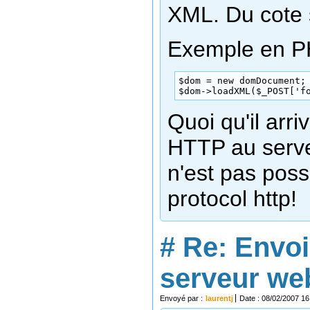
XML. Du cote s
Exemple en P
$dom = new domDocument;

$dom->loadXML($_POST['f
Quoi qu'il arr
HTTP au serve
n'est pas poss
protocol http!
#
Re: Envoi
serveur we
Envoyé par :
laurentj
Date : 08/02/2007 16