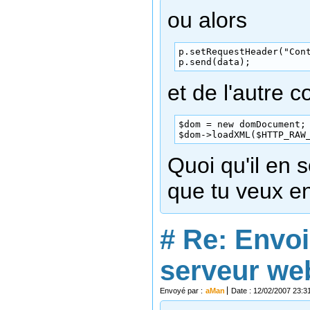
ou alors
p.setRequestHeader("Cont
p.send(data);
et de l'autre 
$dom = new domDocument;

$dom->loadXML($HTTP_RAW
Quoi qu'il en s
que tu veux e
#
Re: Envoi
serveur we
Envoyé par :
aMan
Date : 12/02/2007 23:3