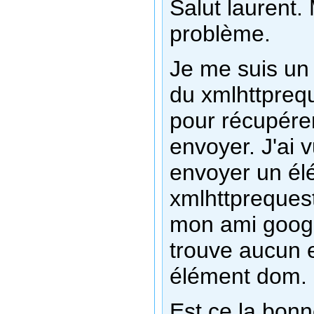
Salut laurent. 
problème.
Je me suis un 
du xmlhttpreque
pour récupére
envoyer. J'ai v
envoyer un él
xmlhttpreques
mon ami google
trouve aucun e
élément dom.
Est ce la bonne