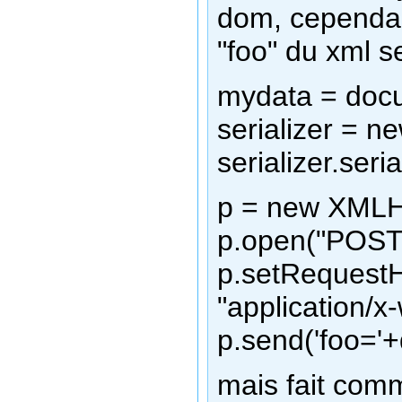
dom, cependan
"foo" du xml s
mydata = docu
serializer = n
serializer.ser
p = new XMLHt
p.open("POST
p.setRequestH
"application/
p.send('foo='+
mais fait com