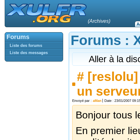
(Archives)
A
Forums : Xu
Forums
Liste des forums
Liste des messages
Aller à la di
#
[reslolu
un serveu
Envoyé par :
aMan
Date : 23/01/2007 09:1
Bonjour tous 
En premier lie