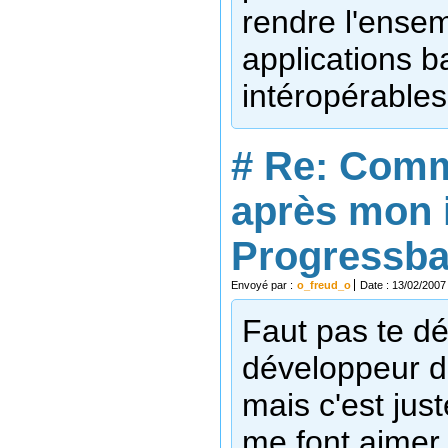
rendre l'ense
applications b
intéropérables
#
Re: Comm
après mon 
Progressbar
Envoyé par :
o_freud_o
Date : 13/02/2007
Faut pas te dé
développeur d
mais c'est ju
me font aimer 