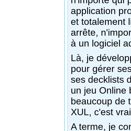
n'importe qui 
application pr
et totalement 
arrête, n'impo
à un logiciel 
Là, je dévelo
pour gérer se
ses decklists d
un jeu Online 
beaucoup de t
XUL, c'est vra
A terme, je c