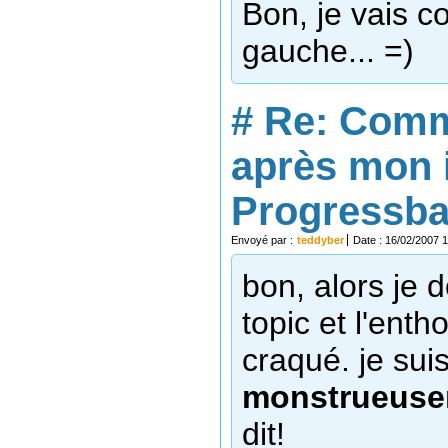
Bon, je vais c
gauche... =)
#
Re: Comm
après mon 
Progressbar
Envoyé par :
teddyber
Date : 16/02/2007 
bon, alors je d
topic et l'enth
craqué. je sui
monstrueuse
dit!