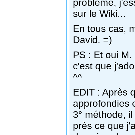
problème, j'ess
sur le Wiki...
En tous cas, m
David. =)
PS : Et oui M
c'est que j'ad
^^
EDIT : Après q
approfondies e
3° méthode, il
près ce que j'a