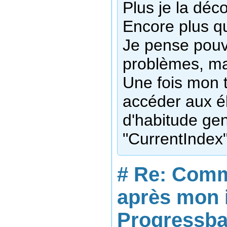
Plus je la déco
Encore plus q
Je pense pouv
problèmes, ma
Une fois mon t
accéder aux 
d'habitude ge
"CurrentIndex
#
Re: Comm
après mon 
Progressbar