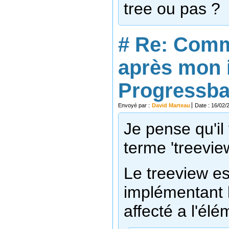
tree ou pas ?
#
Re: Comm
après mon 
Progressbar
Envoyé par :
David Marteau
Date : 16/02/
Je pense qu'il
terme 'treeview
Le treeview es
implémentant l
affecté a l'é