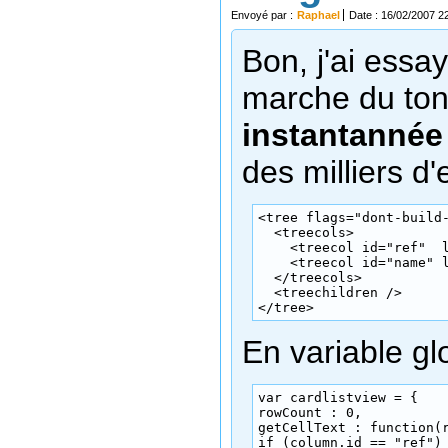
Envoyé par :
Raphael
Date : 16/02/2007 2
Bon, j'ai essay
marche du ton
instantannée
des milliers d
<tree flags="dont-build-
  <treecols>

    <treecol id="ref"  l
    <treecol id="name" l
  </treecols>

  <treechildren />

</tree>
En variable gl
var cardlistview = {

rowCount : 0,

getCellText : function(r
if (column.id == "ref") 