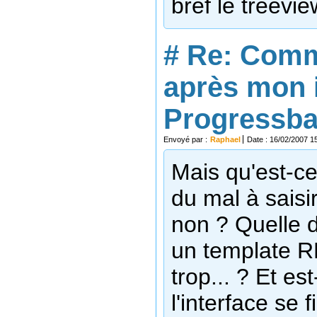
bref le treevi
#
Re: Comm
après mon 
Progressbar
Envoyé par :
Raphael
Date : 16/02/2007 1
Mais qu'est-ce
du mal à sais
non ? Quelle d
un template 
trop... ? Et e
l'interface se 