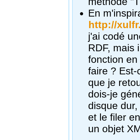
méthode "T
En m'inspir
http://xul
j'ai codé u
RDF, mais il
fonction e
faire ? Est-
que je reto
dois-je gén
disque dur,
et le filer 
un objet X