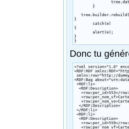
		tree.database.RemoveDataSource(ds);

	}

   tree.builder.rebuild(
}

  	catch(e) 

{

	alert(e);

}

} 
Donc tu génér
<?xml version="1.0" enco
<RDF:RDF xmlns:RDF="http
 xmlns:row="http://dummy
<RDF:Bag about="urn:data
 <RDF:li>

  <RDF:Description>

   <row:per_id>553</row:
   <row:per_nom_vf>Carte
   <row:per_nom_vo>Carte
  </RDF:Description>

 </RDF:li>

 <RDF:li>

  <RDF:Description>

   <row:per_id>559</row:
   <row:per_nom_vf>Carte