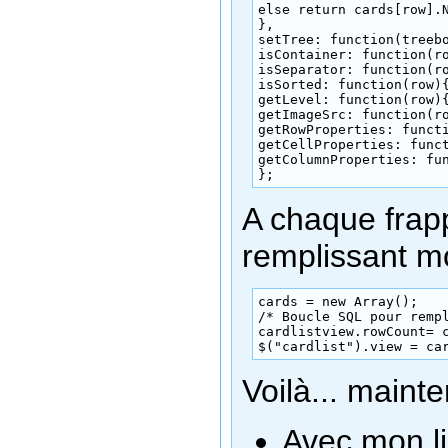
else return cards[row].N
},

setTree: function(treebo
isContainer: function(ro
isSeparator: function(ro
isSorted: function(row){
getLevel: function(row){
getImageSrc: function(ro
getRowProperties: functi
getCellProperties: funct
getColumnProperties: fun
};
A chaque frapp
remplissant m
cards = new Array();

/* Boucle SQL pour rempl
cardlistview.rowCount= c
$("cardlist").view = ca
Voilà... mainte
Avec mon li