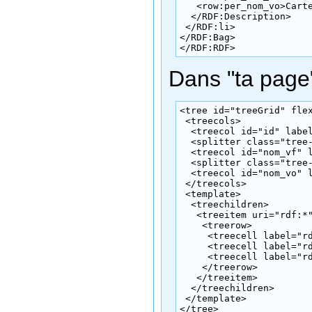
   <row:per_nom_vo>Carte
  </RDF:Description>

 </RDF:li>

</RDF:Bag>

</RDF:RDF>
Dans "ta page"
<tree id="treeGrid" fle
 <treecols>

  <treecol id="id" labe
  <splitter class="tree-
  <treecol id="nom_vf" 
  <splitter class="tree-
  <treecol id="nom_vo" 
 </treecols>

 <template>

  <treechildren>

   <treeitem uri="rdf:*"
    <treerow>

     <treecell label="rd
     <treecell label="rd
     <treecell label="rd
    </treerow>

   </treeitem>

  </treechildren>

 </template>
