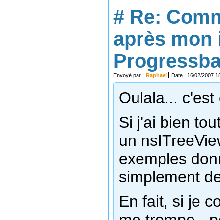
#
Re: Comm
après mon 
Progressbar
Envoyé par :
Raphael
Date : 16/02/2007 1
Oulala... c'est
Si j'ai bien to
un nsITreeView
exemples donné
simplement d
En fait, si je 
me trompe - po