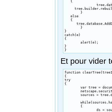
   {

  		tree.database.AddDataSource(datasource);

     tree.builder.rebuil
	}

   else

   {

      tree.database.AddD
	}

}

catch(e) 

{

 	alert(e);

}

}
Et pour vider t
function clearTree(treeI
{

try 

{

	var tree = document.getElementById(treeId);

	netscape.security.PrivilegeManager.enablePrivilege('UniversalXPConnect');

	sources = tree.database.GetDataSources();

	while(sources.hasMoreElements())

	{

		ds = sources.getNext();
