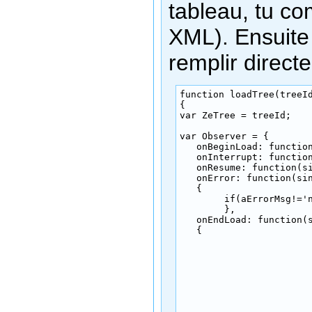
tableau, tu co
XML). Ensuite 
remplir direct
function loadTree(treeId
{

var ZeTree = treeId;

var Observer = {

   onBeginLoad: function
   onInterrupt: function
   onResume: function(si
   onError: function(sin
   { 

   	if(aErrorMsg!='null') { alert("error! " + aErrorMsg); }

   	},

   onEndLoad: function(s
   {

			var temp_val = document.getElementById(ZeTree).view.rowCount;
	 		// On met le focus sur le premier résultat sinon on vide pour éviter d'avoir un élément vide séléctionné

	 		document.getElementById(ZeTree).currentIndex = '0';

	 		if((temp_val>1)||((temp_val=='1')&&(document.getElementById(ZeTree).view.getCellText(document.getElementById(ZeTree).currentIndex,document.getElementById(ZeTree).columns[0])!='')))

	 		{
