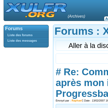
(Archives)
A
Forums : Xu
Forums
Liste des forums
Liste des messages
Aller à la di
#
Re: Comm
après mon 
Progressbar
Envoyé par :
Raphael
Date : 13/02/2007 1