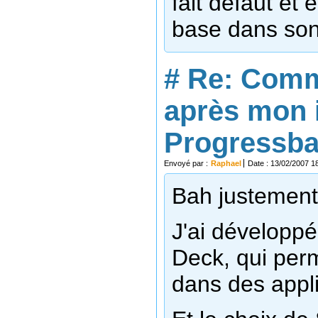
fait défaut et
base dans son 
#
Re: Comm
après mon 
Progressbar
Envoyé par :
Raphael
Date : 13/02/2007 1
Bah justement,
J'ai développ
Deck, qui per
dans des applis