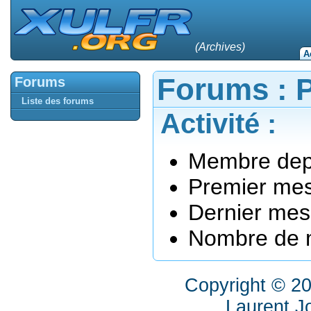
(Archives)
A
Forums : P
Forums
Liste des forums
Activité :
Membre depu
Premier mes
Dernier mes
Nombre de m
Copyright © 2
Laurent J