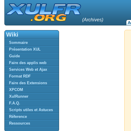
(Archives)
A
Wiki
Sommaire
Présentation XUL
Guide
Faire des applis web
Services Web et Ajax
Format RDF
Faire des Extensions
XPCOM
XulRunner
F.A.Q.
Scripts utiles et Astuces
Réference
Ressources