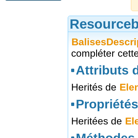
Resourceb
BalisesDescri
compléter cett
Attributs d
Herités de
Ele
Propriétés
Heritées de
El