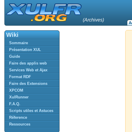
(Archives)
A
Wiki
Sommaire
Présentation XUL
Guide
Faire des applis web
Services Web et Ajax
Format RDF
Faire des Extensions
XPCOM
XulRunner
F.A.Q.
Scripts utiles et Astuces
Réference
Ressources