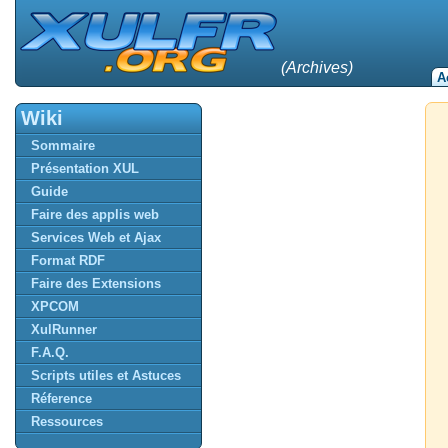
(Archives)
A
Wiki
Sommaire
Présentation XUL
Guide
Faire des applis web
Services Web et Ajax
Format RDF
Faire des Extensions
XPCOM
XulRunner
F.A.Q.
Scripts utiles et Astuces
Réference
Ressources