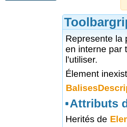
Toolbargr
Represente la p
en interne par 
l'utiliser.
Élement inexist
BalisesDescri
Attributs d
Herités de
Ele