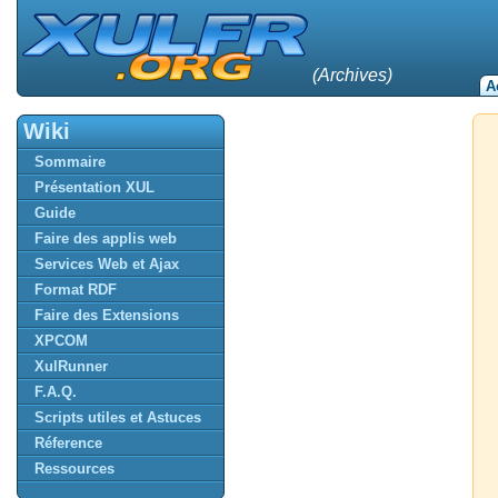
(Archives)
A
Wiki
Sommaire
Présentation XUL
Guide
Faire des applis web
Services Web et Ajax
Format RDF
Faire des Extensions
XPCOM
XulRunner
F.A.Q.
Scripts utiles et Astuces
Réference
Ressources