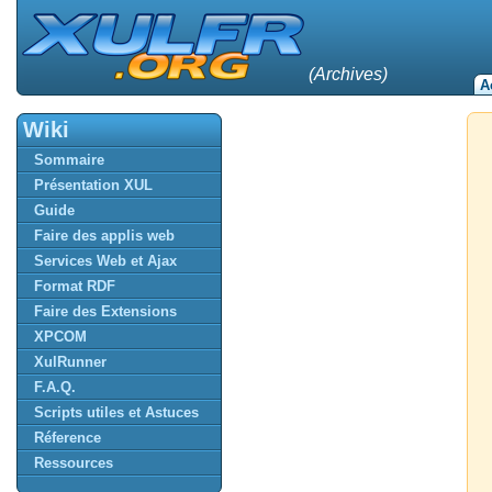
(Archives)
A
Wiki
Sommaire
Présentation XUL
Guide
Faire des applis web
Services Web et Ajax
Format RDF
Faire des Extensions
XPCOM
XulRunner
F.A.Q.
Scripts utiles et Astuces
Réference
Ressources