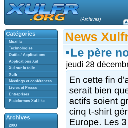
(Archives)
A
News Xulf
Catégories
Mozilla
Technologies
Le père no
Outils / Applications
Applications Xul
jeudi 28 décemb
Xul sur la toile
Xulfr
En cette fin d'a
Meetings et conférences
serait bien que
Livres et Presse
Entreprises
actifs soient
Plateformes Xul-like
cinq t-shirt g
Archives
Europe. Les 3 
2003