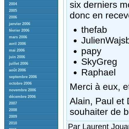
six derniers m
2004
2005
donc en recev
2006
janvier 2006
thefab
février 2006
mars 2006
JulienWajs
avril 2006
papy
mai 2006
juin 2006
SkyGreg
juillet 2006
Raphael
août 2006
septembre 2006
octobre 2006
Merci à eux, et
novembre 2006
décembre 2006
Alain, Paul et
2007
souhaiter de b
2008
2009
2010
Par Laurent Joua