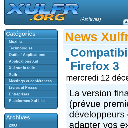
(Archives)
A
News Xulf
Catégories
Mozilla
Technologies
Compatibi
Outils / Applications
Applications Xul
Firefox 3
Xul sur la toile
Xulfr
mercredi 12 déc
Meetings et conférences
Livres et Presse
La version fin
Entreprises
Plateformes Xul-like
(prévue premie
développeurs 
Archives
adapter vos ex
2003