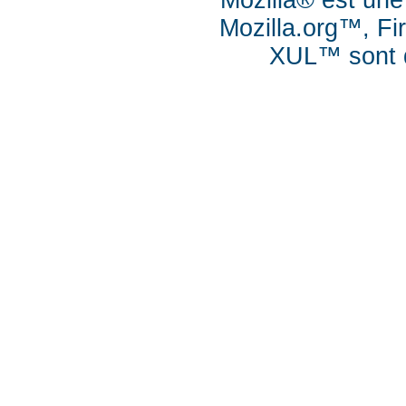
Mozilla® est une
Mozilla.org™, Fi
XUL™ sont d