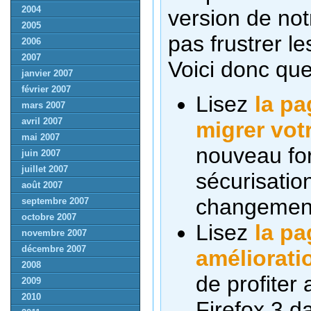
2004
version de not
2005
pas frustrer le
2006
2007
Voici donc que
janvier 2007
février 2007
Lisez
la pa
mars 2007
avril 2007
migrer vot
mai 2007
nouveau fo
juin 2007
juillet 2007
sécurisation
août 2007
changement
septembre 2007
octobre 2007
Lisez
la pa
novembre 2007
décembre 2007
améliorati
2008
de profiter
2009
2010
Firefox 3 d